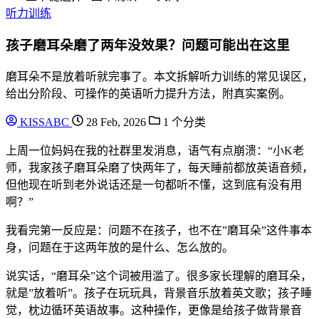
听力训练
孩子磨耳朵磨了两年没效果？问题可能出在这里
磨耳朵不是放着听就完事了。本文拆解听力训练的常见误区，
给出分阶段、可操作的英语听力提升方法，附真实案例。
KISSABC
28 Feb, 2026
1 个分类
上周一位妈妈在我的社群里发消息，语气有点崩溃：“小K老
师，我家孩子磨耳朵磨了快两年了，每天睡前都放英语音频，
但他现在听到老外说话还是一句都听不懂，这到底有没有用
啊？”
我看完第一反应是：问题不在孩子，也不在”磨耳朵”这件事本
身，问题在于这两年放的是什么、怎么放的。
说实话，“磨耳朵”这个词被用滥了。很多家长理解的磨耳朵，
就是”放着听”。孩子在玩玩具，背景音乐放着英文歌；孩子睡
觉，枕边循环英语故事。这种操作，更像是给孩子做背景音