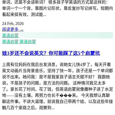
单词，还是不会读新词？ 很多孩子学英语的方式是这样的：
单词一个一个背，靠图片记形状，靠反复抄写记拼写。短期内
看起来挺有效，测试能...
24 Feb, 2026
阅读更多
→
英语启蒙
英语启蒙
英语启蒙
娃3岁还不会说英文？你可能踩了这5个启蒙坑
上周有位妈妈在我后台发消息，说她女儿快4岁了，每天开着
英文动画片当背景音乐，坚持了快一年，孩子还是一个单词都
说不出来。她问我：是不是我家孩子语言天赋不好？ 我跟她
说，不是孩子的问题，是方法的问题。 这种情况我见太多
了。家长花了时间、花了钱，但英语启蒙就像撒种子进了水泥
地——没有土壤，再努力也长不���来。 今天我想认真聊
聊这件事。不讲大道理，就说我自己带两个娃、以及这些年接
触几百个家庭之后，观察到...