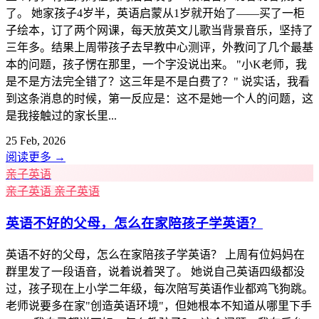
了。 她家孩子4岁半，英语启蒙从1岁就开始了——买了一柜
子绘本，订了两个网课，每天放英文儿歌当背景音乐，坚持了
三年多。结果上周带孩子去早教中心测评，外教问了几个最基
本的问题，孩子愣在那里，一个字没说出来。 "小K老师，我
是不是方法完全错了？这三年是不是白费了？" 说实话，我看
到这条消息的时候，第一反应是：这不是她一个人的问题，这
是我接触过的家长里...
25 Feb, 2026
阅读更多
→
亲子英语
亲子英语
亲子英语
英语不好的父母，怎么在家陪孩子学英语？
英语不好的父母，怎么在家陪孩子学英语？ 上周有位妈妈在
群里发了一段语音，说着说着哭了。 她说自己英语四级都没
过，孩子现在上小学二年级，每次陪写英语作业都鸡飞狗跳。
老师说要多在家"创造英语环境"，但她根本不知道从哪里下手