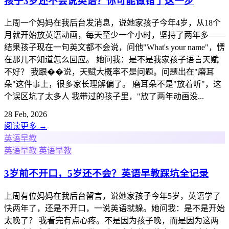
孩子3岁还不会说英语？你可能做错了这一步
上周一个妈妈在我后台发消息，说她家孩子今年4岁，从18个
月就开始放英语动画，每天至少一个小时，坚持了两年多——
结果孩子现在一句英文都不会说，问他"What's your name"，愣
在那儿不知道怎么回应。 她问我：是不是我家孩子语言天赋
不好？ 我跟��说，天赋大概率不是问题。问题出在"磨耳
朵"这件事上，很多家长理解偏了。 磨耳朵不是"放着听"，这
个误区坑了太多人 我带过的孩子里，"放了两年动画没...
28 Feb, 2026
阅读更多
→
英语早教
英语早教
英语早教
3岁前不开口，5岁还不会？英语早教踩坑全记录
上周有位妈妈在我后台留言，说她家孩子今年5岁，英语学了
快两年了，还是不开口，一说英语就躲。她问我：是不是开始
太晚了？ 我看完有点心疼。不是因为孩子晚，而是因为这两