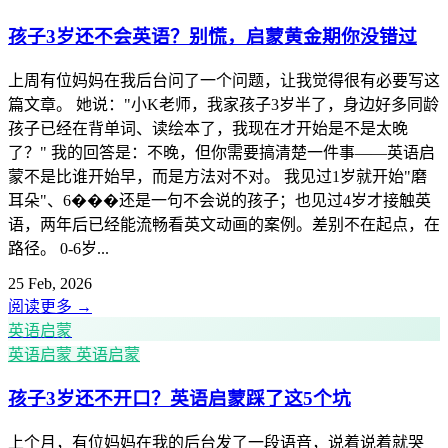
孩子3岁还不会英语？别慌，启蒙黄金期你没错过
上周有位妈妈在我后台问了一个问题，让我觉得很有必要写这
篇文章。 她说："小K老师，我家孩子3岁半了，身边好多同龄
孩子已经在背单词、读绘本了，我现在才开始是不是太晚
了？" 我的回答是：不晚，但你需要搞清楚一件事——英语启
蒙不是比谁开始早，而是方法对不对。 我见过1岁就开始"磨
耳朵"、6���还是一句不会说的孩子；也见过4岁才接触英
语，两年后已经能流畅看英文动画的案例。差别不在起点，在
路径。 0-6岁...
25 Feb, 2026
阅读更多
→
英语启蒙
英语启蒙
英语启蒙
孩子3岁还不开口？英语启蒙踩了这5个坑
上个月，有位妈妈在我的后台发了一段语音，说着说着就哭