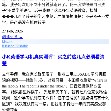
笔、孩子每次用不到十分钟就跑开了。我一度觉得是自己孩
子"不爱学英语"。 后来我做了这么多年英语教育，接触
���几百个孩子的学习案例，才慢慢想清楚：不是孩子不爱
学，是产品没有抓住孩子...
27 Feb, 2026
阅读更多
→
kissabc
Kissabc
Kissabc
小K英语学习机真实测评：买之前这几点必须看清
楚
去年暑假，我在家长群里发了一张老二用KISSABC学习机跟
读的视频——她当时5岁，对着屏幕一本正经地重复"Where is
the rabbit? The rabbit is under the table."，口音还挺像那么回
事。 结果群里炸锅了。 光是那天下午，就有七八位家长私信
我问：这个学习机到底怎么样？值不值得买？跟点读笔有什么
区别？ 我决定认真写一篇，把我用了将近一年的真实感受都
说清楚�...