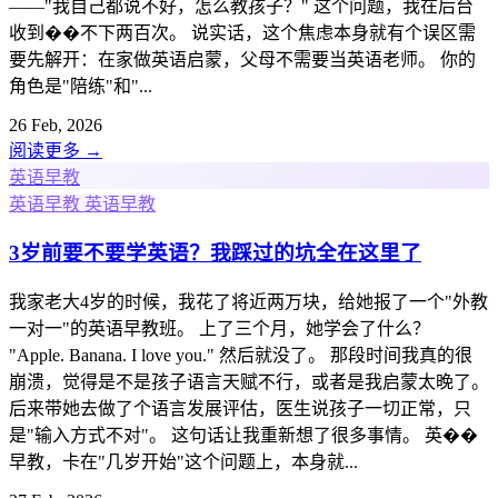
——"我自己都说不好，怎么教孩子？" 这个问题，我在后台
收到��不下两百次。 说实话，这个焦虑本身就有个误区需
要先解开：在家做英语启蒙，父母不需要当英语老师。 你的
角色是"陪练"和"...
26 Feb, 2026
阅读更多
→
英语早教
英语早教
英语早教
3岁前要不要学英语？我踩过的坑全在这里了
我家老大4岁的时候，我花了将近两万块，给她报了一个"外教
一对一"的英语早教班。 上了三个月，她学会了什么？
"Apple. Banana. I love you." 然后就没了。 那段时间我真的很
崩溃，觉得是不是孩子语言天赋不行，或者是我启蒙太晚了。
后来带她去做了个语言发展评估，医生说孩子一切正常，只
是"输入方式不对"。 这句话让我重新想了很多事情。 英��
早教，卡在"几岁开始"这个问题上，本身就...