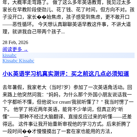
年，大概率走弯路了。 做了这么多年英语教育，我见过太多
家长在早教阶段使劲儿、花了钱、花了时间，但方向不对。孩
子没开口，家长��始焦虑，孩子感受到焦虑，更不敢开口
——恶性循环。 今天想认真聊聊英语早教这件事，不讲大道
理，就讲我自己带两个孩子...
28 Feb, 2026
阅读更多
→
kissabc
Kissabc
Kissabc
小K英语学习机真实测评：买之前这几点必须知道
去年暑假，我家老大（当时7岁）参加了一次英语角活动。回
来路上他突然问我："妈妈，为什么那个外国小朋友说话我一
个字都听不懂，但他说'ice cream'我就听懂了？" 我当时愣了一
下。 他学了将近两年英语，能背不少单词，但真正的"听
懂"——那种不经过大脑翻译、直接反应过来的听懂——还差
得远。 这件事让我开始重新审视他的学习方式。后来折腾了
一段时间��才慢慢摸出了一套在家也能用的方法，