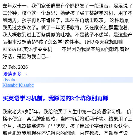
去年双十一，我们家长群里有个妈妈发了一段语音，足足说了
三分钟，核心就一个意思：她给孩子买了某款学习机，用了不
到两周，孩子再也不肯碰了，现在在角落里吃灰。 这种场景
我见过太多次了。做了十年英语教育，又在家长社群里泡着，
我大概收到过上百条类似的吐槽。不是孩子不想学，是这些产
品根本没想清楚"孩子怎么学"这件事。 所以今天我想聊聊
KISSABC英语学��机——不是因为我是签约顾问就帮着说
好话，是因为我自己...
27 Feb, 2026
阅读更多
→
kissabc
Kissabc
Kissabc
买英语学习机前，我踩过的3个坑你别再踩
我家老大5岁那年，我给他买了人生中第一台英语学习机。 价
格不便宜，某品牌旗舰款，当时折后将近两千块。结果用了三
个月，机器被塞进柜子里吃灰，孩子连26个字母都还没认全。
那台机器我到现在还记得它的问题：内容死板、互动靠点读