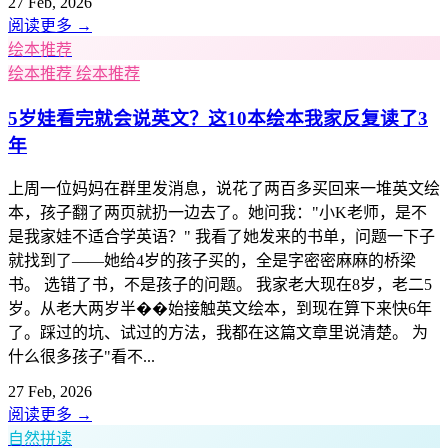
27 Feb, 2026
阅读更多
→
绘本推荐
绘本推荐
绘本推荐
5岁娃看完就会说英文？这10本绘本我家反复读了3
年
上周一位妈妈在群里发消息，说花了两百多买回来一堆英文绘
本，孩子翻了两页就扔一边去了。她问我："小K老师，是不
是我家娃不适合学英语？" 我看了她发来的书单，问题一下子
就找到了——她给4岁的孩子买的，全是字密密麻麻的桥梁
书。 选错了书，不是孩子的问题。 我家老大现在8岁，老二5
岁。从老大两岁半��始接触英文绘本，到现在算下来快6年
了。踩过的坑、试过的方法，我都在这篇文章里说清楚。 为
什么很多孩子"看不...
27 Feb, 2026
阅读更多
→
自然拼读