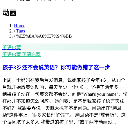
动画
Home
/
Tags
/
%E5%8A%A8%E7%94%BB
英语启蒙
英语启蒙
英语启蒙
孩子3岁还不会说英语？你可能做错了这一步
上周一个妈妈在我后台发消息，说她家孩子今年4岁，从18个
月就开始放英语动画，每天至少一个小时，坚持了两年多——
结果孩子现在一句英文都不会说，问他"What's your name"，愣
在那儿不知道怎么回应。 她问我：是不是我家孩子语言天赋
不好？ 我跟��说，天赋大概率不是问题。问题出在"磨耳
朵"这件事上，很多家长理解偏了。 磨耳朵不是"放着听"，这
个误区坑了太多人 我带过的孩子里，"放了两年动画没...