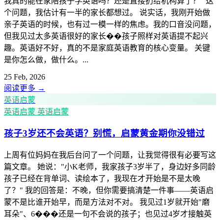
我真的能在家陪孩子学英语吗？还是直接扔给机构算了？" 这
个问题，我估计有一半的家长都想过。 说实话，我刚开始做
亲子英语的时候，也有过一模一样的焦虑。我的口音没问题，
但我见过太多英语很好的家长��孩子照样对英语提不起兴
趣。英语好不好，真的不是家庭英语教育的核心变量。 关键
是你怎么做，做什么。...
25 Feb, 2026
阅读更多
→
英语启蒙
英语启蒙
英语启蒙
孩子3岁还不会英语？别慌，启蒙黄金期你没错过
上周有位妈妈在我后台问了一个问题，让我觉得很有必要写这
篇文章。 她说："小K老师，我家孩子3岁半了，身边好多同龄
孩子已经在背单词、读绘本了，我现在才开始是不是太晚
了？" 我的回答是：不晚，但你需要搞清楚一件事——英语启
蒙不是比谁开始早，而是方法对不对。 我见过1岁就开始"磨
耳朵"、6���还是一句不会说的孩子；也见过4岁才接触英