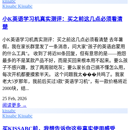
kissabc
Kissabc
Kissabc
小K英语学习机真实测评：买之前这几点必须看清
楚
小K英语学习机真实测评：买之前这几点必须看清楚 去年暑
假，我在家长群里发了一条消息，问大家"孩子的英语启蒙用
的什么工具"。 收到了将近80条回复，但有意思的是——抱怨
最多的不是某款产品不好，而是买回来根本用不起来。要么孩
子不感兴趣，放了两周就吃灰；要么家长自己搞不懂怎么用，
每次开机都要摸索半天。 这个问题我太���共鸣了。我家
老大5岁那年，我前后买过3款"英语学习机"，有一款价格将近
2000块，结...
25 Feb, 2026
阅读更多
→
kissabc
Kissabc
Kissabc
买KISSABC前，我想告诉你这些真实使用感受