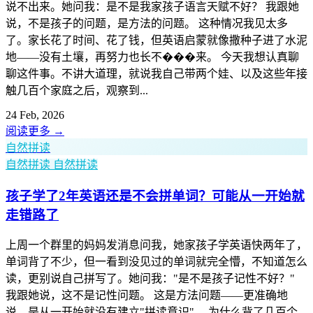
说不出来。她问我：是不是我家孩子语言天赋不好？ 我跟她
说，不是孩子的问题，是方法的问题。 这种情况我见太多
了。家长花了时间、花了钱，但英语启蒙就像撒种子进了水泥
地——没有土壤，再努力也长不���来。 今天我想认真聊
聊这件事。不讲大道理，就说我自己带两个娃、以及这些年接
触几百个家庭之后，观察到...
24 Feb, 2026
阅读更多
→
自然拼读
自然拼读
自然拼读
孩子学了2年英语还是不会拼单词？可能从一开始就
走错路了
上周一个群里的妈妈发消息问我，她家孩子学英语快两年了，
单词背了不少，但一看到没见过的单词就完全懵，不知道怎么
读，更别说自己拼写了。她问我："是不是孩子记性不好？"
我跟她说，这不是记性问题。 这是方法问题——更准确地
说，是从一开始就没有建立"拼读意识"。 为什么背了几百个