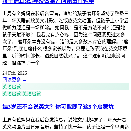
孩子磨耳朵3年没效果？问题出在这里
上周有个妈妈在我后台留言，说她给孩子磨耳朵坚持了整整三
年，每天睡前放英文儿歌、吃饭放英文动画，但孩子上小学后
做听力题还是一塌糊涂。 她问我：是不是方法不对？还是她
孩子天赋不够？ 我看完有点心疼，因为这个问题我见过太多
次了。 磨耳朵本身没有错，错的是大多数人对它的理解。 "磨
耳朵"到底在磨什么 很多家长以为，只要让孩子泡在英文环境
里，听的时间够长，语感自然就来了。 这个逻辑听起来没问
题，但漏掉了一个...
24 Feb, 2026
阅读更多
→
英语启蒙
英语启蒙
英语启蒙
娃3岁还不会说英文？你可能踩了这5个启蒙坑
上周有位妈妈在我后台发消息，说她女儿快4岁了，每天开着
英文动画片当背景音乐，坚持了快一年，孩子还是一个单词都