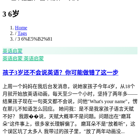
3 6岁
Home
/
Tags
/
3 6%E5%B2%81
英语启蒙
英语启蒙
英语启蒙
孩子3岁还不会说英语？你可能做错了这一步
上周一个妈妈在我后台发消息，说她家孩子今年4岁，从18个
月就开始放英语动画，每天至少一个小时，坚持了两年多——
结果孩子现在一句英文都不会说，问他"What's your name"，愣
在那儿不知道怎么回应。 她问我：是不是我家孩子语言天赋
不好？ 我跟��说，天赋大概率不是问题。问题出在"磨耳
朵"这件事上，很多家长理解偏了。 磨耳朵不是"放着听"，这
个误区坑了太多人 我带过的孩子里，"放了两年动画没...