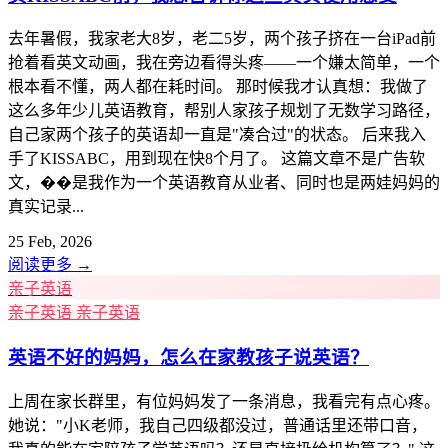
去年暑假，我家老大8岁，老二5岁，两个孩子挤在一台iPad前
抢着看英文动画，我在旁边看得头疼——一个嫌太简单，一个
根本看不懂，两人都在耗时间。 那时候我才认真想：我做了
这么多年少儿英语教育，帮别人家孩子规划了无数学习路径，
自己家两个孩子的英语却一直是"凑合过"的状态。 后来我入
手了KISSABC，用到现在快8个月了。 这篇文章不是广告软
文，��是我作为一个英语教育从业者、同时也是两娃妈妈的
真实记录...
25 Feb, 2026
阅读更多
→
亲子英语
亲子英语
亲子英语
英语不好的妈妈，怎么在家教孩子说英语？
上周在家长群里，有位妈妈发了一条消息，我看完有点心疼。
她说："小K老师，我自己四级都没过，普通话里还带口音，