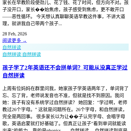
家长在早教阶段使劲儿、花了钱、花了时间，但方向不对。孩
子没开口，家长��始焦虑，孩子感受到焦虑，更不敢开口
——恶性循环。 今天想认真聊聊英语早教这件事，不讲大道
理，就讲我自己带两个孩子...
28 Feb, 2026
阅读更多
→
自然拼读
自然拼读
自然拼读
孩子学了2年英语还不会拼单词？可能从没真正学过
自然拼读
上周有位妈妈在群里问我，她家孩子学英语两年了，单词背了
忘、忘了背，老师说发音也不准，但就是找不到原因。我问
她：孩子有没有系统学过自然拼读？ 她回复："学过啊，老师
教过26个字母。" 这就是问题所在。26个字母，和自然拼读，
完全是两回事。 很多家长以为让��子认完字母、会唱字母
歌，英语启蒙就打好基础了。但真正让孩子"看到单词就能读
出来"的能力，靠的是phonics——自然拼读。 自然拼读到底是