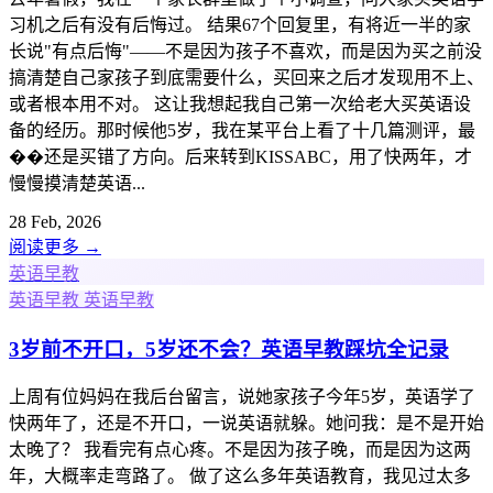
习机之后有没有后悔过。 结果67个回复里，有将近一半的家
长说"有点后悔"——不是因为孩子不喜欢，而是因为买之前没
搞清楚自己家孩子到底需要什么，买回来之后才发现用不上、
或者根本用不对。 这让我想起我自己第一次给老大买英语设
备的经历。那时候他5岁，我在某平台上看了十几篇测评，最
��还是买错了方向。后来转到KISSABC，用了快两年，才
慢慢摸清楚英语...
28 Feb, 2026
阅读更多
→
英语早教
英语早教
英语早教
3岁前不开口，5岁还不会？英语早教踩坑全记录
上周有位妈妈在我后台留言，说她家孩子今年5岁，英语学了
快两年了，还是不开口，一说英语就躲。她问我：是不是开始
太晚了？ 我看完有点心疼。不是因为孩子晚，而是因为这两
年，大概率走弯路了。 做了这么多年英语教育，我见过太多