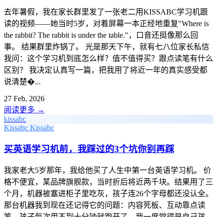
去年暑假，我在家长群里发了一张老二用KISSABC学习机跟
读的视频——她当时5岁，对着屏幕一本正经地重复"Where is
the rabbit? The rabbit is under the table."，口音还挺像那么回
事。 结果群里炸锅了。 光是那天下午，就有七八位家长私信
我问：这个学习机到底怎么样？值不值得买？跟点读笔有什么
区别？ 我决定认真写一篇，把我用了将近一年的真实感受都
说清楚�...
27 Feb, 2026
阅读更多
→
kissabc
Kissabc
Kissabc
买英语学习机前，我踩过的3个坑你别再踩
我家老大5岁那年，我给他买了人生中第一台英语学习机。 价
格不便宜，某品牌旗舰款，当时折后将近两千块。结果用了三
个月，机器被塞进柜子里吃灰，孩子连26个字母都还没认全。
那台机器我到现在还记得它的问题：内容死板、互动靠点读
笔、孩子每次用不到十分钟就跑开了。我一度觉得是自己孩