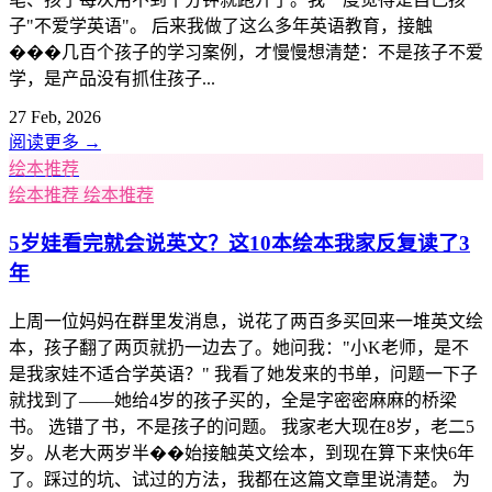
子"不爱学英语"。 后来我做了这么多年英语教育，接触
���几百个孩子的学习案例，才慢慢想清楚：不是孩子不爱
学，是产品没有抓住孩子...
27 Feb, 2026
阅读更多
→
绘本推荐
绘本推荐
绘本推荐
5岁娃看完就会说英文？这10本绘本我家反复读了3
年
上周一位妈妈在群里发消息，说花了两百多买回来一堆英文绘
本，孩子翻了两页就扔一边去了。她问我："小K老师，是不
是我家娃不适合学英语？" 我看了她发来的书单，问题一下子
就找到了——她给4岁的孩子买的，全是字密密麻麻的桥梁
书。 选错了书，不是孩子的问题。 我家老大现在8岁，老二5
岁。从老大两岁半��始接触英文绘本，到现在算下来快6年
了。踩过的坑、试过的方法，我都在这篇文章里说清楚。 为