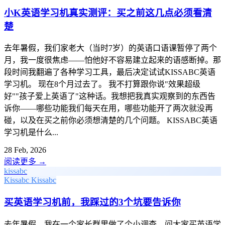
小K英语学习机真实测评：买之前这几点必须看清
楚
去年暑假，我们家老大（当时7岁）的英语口语课暂停了两个
月，我一度很焦虑——怕他好不容易建立起来的语感断掉。那
段时间我翻遍了各种学习工具，最后决定试试KISSABC英语
学习机。 现在8个月过去了。 我不打算跟你说"效果超级
好""孩子爱上英语了"这种话。我想把我真实观察到的东西告
诉你——哪些功能我们每天在用，哪些功能开了两次就没再
碰，以及在买之前你必须想清楚的几个问题。 KISSABC英语
学习机是什么...
28 Feb, 2026
阅读更多
→
kissabc
Kissabc
Kissabc
买英语学习机前，我踩过的3个坑要告诉你
去年暑假，我在一个家长群里做了个小调查，问大家买英语学