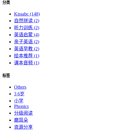
分类
Kissabc
(148)
自然拼读
(2)
听力训练
(2)
英语启蒙
(4)
亲子英语
(2)
英语早教
(2)
绘本推荐
(1)
课本音频
(1)
标签
Others
3 6岁
小学
Phonics
分级阅读
磨耳朵
资源分享