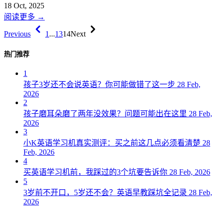
18 Oct, 2025
阅读更多
→
Previous
1
...
13
14
Next
热门推荐
1
孩子3岁还不会说英语？你可能做错了这一步
28 Feb,
2026
2
孩子磨耳朵磨了两年没效果？问题可能出在这里
28 Feb,
2026
3
小K英语学习机真实测评：买之前这几点必须看清楚
28
Feb, 2026
4
买英语学习机前，我踩过的3个坑要告诉你
28 Feb, 2026
5
3岁前不开口，5岁还不会？英语早教踩坑全记录
28 Feb,
2026