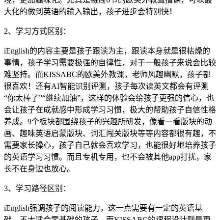
大化的做到英语的输入输出，孩子进步会特别快！
2、学习方式区别：
iEnglish的内容主要是孩子跟读为主，跟读本身就是很枯燥的
事情，孩子学习需要极强的自律性，对于一般孩子来说会比较
难坚持。而KISSABC的欧美外教课，老师风趣幽默，孩子都
很喜欢！还有AI智能识别评测，孩子每次读英文都会有评测
“你太棒了”“继续加油”，这样的体验会给孩子更强的信心，也
会让孩子在成就感中形成学习习惯，极大的帮助孩子自信性格
养成。9个板块都围绕孩子的兴趣所研发，像看一看版块的动
画、趣味英语启蒙版块、词汇闯关版块等等内容都很有趣，不
需要家长操心，孩子自己就会喜欢学习，也能很好地培养孩子
的英语学习习惯。而且专机专用，也不会被其他app打扰，家
长不在身边也放心。
3、学习路径区别：
iEnglish强调孩子的阅读能力，这一点需要有一定的英语基
础，不太适合零基础的孩子，而KISSABC的课程设计则是更