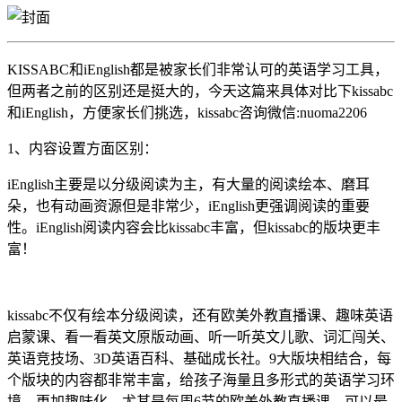
KISSABC和iEnglish都是被家长们非常认可的英语学习工具，
但两者之前的区别还是挺大的，今天这篇来具体对比下kissabc
和iEnglish，方便家长们挑选，kissabc咨询微信:nuoma2206
1、内容设置方面区别：
iEnglish主要是以分级阅读为主，有大量的阅读绘本、磨耳
朵，也有动画资源但是非常少，iEnglish更强调阅读的重要
性。iEnglish阅读内容会比kissabc丰富，但kissabc的版块更丰
富！
kissabc不仅有绘本分级阅读，还有欧美外教直播课、趣味英语
启蒙课、看一看英文原版动画、听一听英文儿歌、词汇闯关、
英语竞技场、3D英语百科、基础成长社。9大版块相结合，每
个版块的内容都非常丰富，给孩子海量且多形式的英语学习环
境，更加趣味化。尤其是每周6节的欧美外教直播课，可以最