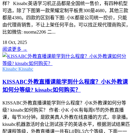
样？ Kissabc英语学习机正品都是全国统一售价，有四种机型
可选，除了下图第一款荣耀定制平板贵300是4680，其他三款
都是4380。四款的区别看下图: 小K都是公司统一控价，只能
由代理商销售，不让上架任何平台。可以找正规代理商购买，
比如微信: nuoma2206 二...
18 Oct, 2025
阅读更多
→
Kissabc
Kissabc
KISSABC外教直播课能学到什么程度？小K外教课
如何分等级? kissabc如何购买？
KISSABC外教直播课能学到什么程度？小K外教课如何分等
级? kissabc如何购买？ 作者: 小K 小K有每周6节的外教直播
课，每节30分钟。是欧美真人外教在线直播的方式，非录播。
kissabc机器激活时会让测试孩子的英语水平，根据测试结果匹
配课程等级，外教直播课一共有L0到L5六个等级，下面一一