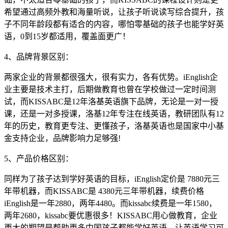
希望通过高频外教和海量听说，让孩子听说读写综合提升，孩
子不同年龄段都有适合的内容，哪怕零基础的孩子也能学好英
语，0到15岁都适用，覆盖面更广！
4、品牌背景区别：
两家企业的背景都很强大，很有实力，各有优势。iEnglish企
业主要是技术主打，后期做教育也曾在学校做过一定时间测
试，而KISSABC是12年洛基英语旗下品牌，无论是一对一授
课，还是一对多授课，洛基12年专注在线英语，教研团队有12
年的历史，教育更专注、更懂孩子，洛基英语也是国家中小基
金支持企业，品牌影响力足够强!
5、产品价格区别：
同样为了孩子达到学好英语的目标，iEnglish定价是 7880元三
年带机器，而KISSABC是 4380元三年带机器，续费价格
iEnglish是一年2880，两年4480。而kissabc续费是一年1580，
两年2680，kissabc要优惠很多！KISSABC用心做教育，企业
更大的期望是帮助更多中国孩子都能学好英语，让英语学习可