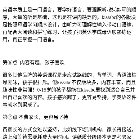
英语本质上是一门语言，要学好语言，要遵照听-说-读-写的顺
序，大量的听是基础，这也是在课内缺乏的。kissabc的各版块
是按照母语学习顺序设计，由听力可理解性输入带动口语输，
再配合大阅读和拼写练习，让孩子把英语学成母语般熟练运
用，真正掌握一门语言。
第⑥点: 内容有趣，孩子喜欢
很多其他品牌的英语课程是走应试路线的，背单词、背语法枯
燥无味，孩子很排斥。但kissabc不仅版块多，内容丰富，而且
趣味性非常强！0-15岁的孩子都能在kissabc里找到适合自己并
且自己喜欢的内容。孩子感兴趣了，更容易坚持，学英语这件
事就水到渠成了。
第⑦点:不费家长，更容易坚持
费家长的方式会难以坚持，比如线下培训机构，家长得接送，
路上和等待需要耗费大量时间。读纸质分级绘本更是考验家