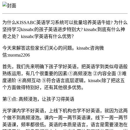
为什么KISSABC英语学习系统可以批量培养英语牛娃? 为什么
坚持学习kissabc的孩子英语进步特别大? kissabc到底有什么神
奇之处？kissabc学英语有什么优势？
今天来解答这些家长们关心的问题。kissabc咨询微
信:nuoma2206
首先，我们先来明确下孩子学好英语，把英语学到类似母语般
熟练运用，有几个很重要的因素:①高频浸泡 ②内容全面 ③难
度递阶 ④高频互动 ⑤符合语言底层逻辑，kissabc除了把这五
个方面做得特别好，还有其他很多优势。
第①点: 高频浸泡，让孩子习得英语
光学课内学不好英语，上线下机构也学不好英语，就因为这两
个做不到高频浸泡。课内一周一两节英语课，线下一周一两节
英语课，频率都很低。英语的本质是语言，语言是需要浸泡在