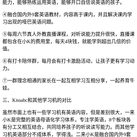
能力，能够熟练运用英语，能够开口自信说英语的孩子。
④融合国内外9套英语教材，内容高于课内，并且解决课内学
习出现的哑巴英语问题。
⑤每周六节真人外教直播课程，对听说能力提升很快，直播课
都包含在小K的费用里，每天4块钱，就能学到超出几倍的价
值。
⑥有打卡陪伴群，每月会有打卡激励活动，让孩子更有学习动
力。
⑦一群理念相通的家长在一起互相学习互相分享，一起养育牛
娃。
三、Kissabc和其他学习机的对比
虽然市面上也有一些学习机有英语内容，但是差别很大，一来
小K是完整的英语母语化学习体系，专注学英语，8个板块各
有分工又相互结合，共同培养孩子的听说读写能力。而其他学
习机英语部分不成体系，学得浅。二来小K是融合国内外9套