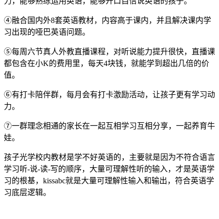
力，能够熟练运用英语，能够开口自信说英语的孩子。
④融合国内外8套英语教材，内容高于课内，并且解决课内学
习出现的哑巴英语问题。
⑤每周六节真人外教直播课程，对听说能力提升很快，直播课
都包含在小K的费用里，每天4块钱，就能学到超出几倍的价
值。
⑥有打卡陪伴群，每月会有打卡激励活动，让孩子更有学习动
力。
⑦一群理念相通的家长在一起互相学习互相分享，一起养育牛
娃。
孩子光学校内教材是学不好英语的，主要就是因为不符合语言
学习听-说-读-写的顺序，大量可理解性听的输入，才是英语学
习的根基，kissabc就是大量可理解性输入和输出，符合英语学
习底层逻辑。