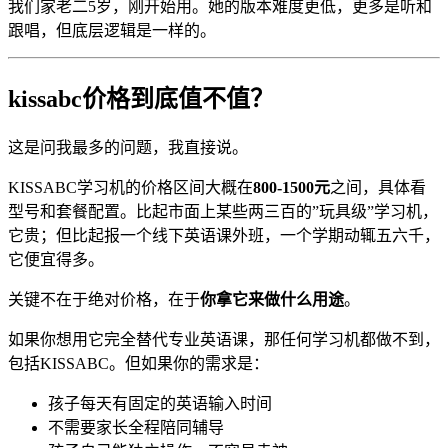
我们家老二5岁，刚开始用。她的版本难度更低，更多是听和
跟唱，但底层逻辑是一样的。
kissabc价格到底值不值？
这是问我最多的问题，我直接说。
KISSABC学习机的价格区间大概在
800-1500元
之间，具体看
型号和套餐配置。比起市面上某些两三百的”玩具级”学习机，
它贵；但比起报一个线下英语课外班，一个学期动辄五六千，
它便宜得多。
关键不在于绝对价格，在于
你拿它来做什么用途
。
如果你想用它完全替代专业英语课，那任何学习机都做不到，
包括KISSABC。但如果你的需求是：
孩子每天有固定的英语输入时间
不需要家长全程陪同辅导